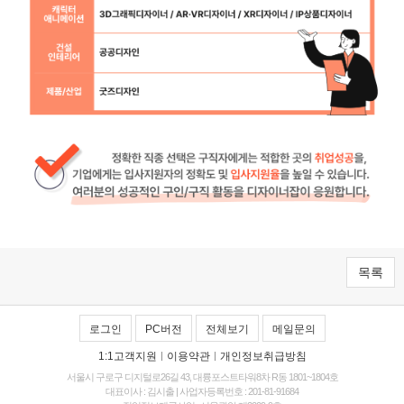
목록
로그인
PC버전
전체보기
메일문의
1:1고객지원
|
이용약관
|
개인정보취급방침
서울시 구로구 디지털로26길 43, 대륭포스트타워8차 R동 1801~1804호
대표이사 : 김시출 | 사업자등록번호 : 201-81-91684