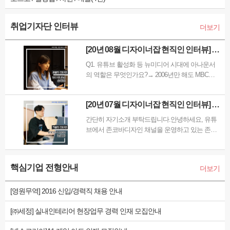
취업기자단 인터뷰
더보기
[20년 08월 디자이너잡 현직인 인터뷰] 아
나운서의 모든것!~MBC아나운서 손정은
Q1. 유튜브 활성화 등 뉴미디어 시대에 아나운서
의 역할은 무엇인가요?→ 2006년만 해도 MBC도
아나운서도 정말 잘 나갔고, 영향력 있었습니다.
하지만 이제는 그런 뉴미디어로 인해서 판도가 뒤
[20년 07월 디자이너잡 현직인 인터뷰] 디
집어졌습니다. 어린 친구들은 유튜브를 더 많이 보
자인 참견러 유튜버, '존코바' 그에 대해서
고, 종합편성채널, 케이블의 위력이 점점…
간단히 자기소개 부탁드립니다.안녕하세요, 유튜
알아보자
브에서 존코바디자인 채널을 운영하고 있는 존코
바입니다. 올해로 11년차 모션그래픽 디자이너로
일하고 있습니다. '모션그래픽 디자이너'는 구체적
으로 어떤 일을 하나요?모션그래픽 디자이너는 말
핵심기업 전형안내
더보기
그대로 ‘움직이는 그래픽’을 만드는 일을 합니다.
예를 들자면, 예…
[영원무역] 2016 신입/경력직 채용 안내
[㈜세정] 실내인테리어 현장업무 경력 인재 모집안내