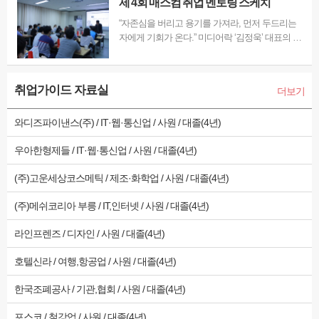
제 4회 매스컴 취업 멘토링 스케치
“자존심을 버리고 용기를 가져라, 먼저 두드리는
자에게 기회가 온다.” 미디어락 ‘김정욱’ 대표의 촬
영감독 멘토링 특강 지난 6월 25일(목) ㈜MJ플렉
스가 운영하는 매스컴전문 취업포털 '미디어잡'은
촬영감독 멘토링 특강을 해당 본사에서 진행했다.
취업가이드 자료실
더보기
이번 특강은 외주 프로덕션의 현주소 진단 및 촬영
감독의…
와디즈파이낸스(주) / IT·웹·통신업 / 사원 / 대졸(4년)
우아한형제들 / IT·웹·통신업 / 사원 / 대졸(4년)
(주)고운세상코스메틱 / 제조·화학업 / 사원 / 대졸(4년)
(주)메쉬코리아 부릉 / IT,인터넷 / 사원 / 대졸(4년)
라인프렌즈 / 디자인 / 사원 / 대졸(4년)
호텔신라 / 여행,항공업 / 사원 / 대졸(4년)
한국조폐공사 / 기관,협회 / 사원 / 대졸(4년)
포스코 / 철강업 / 사원 / 대졸(4년)